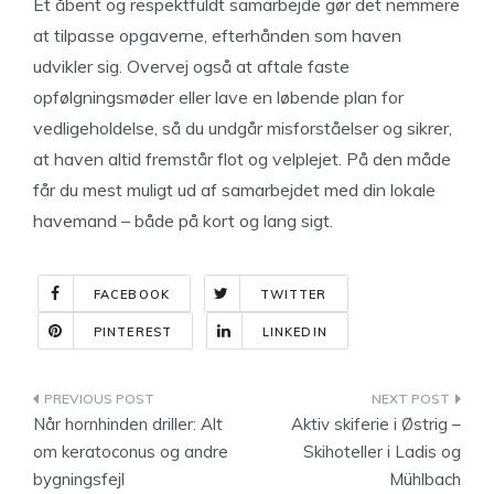
Et åbent og respektfuldt samarbejde gør det nemmere
at tilpasse opgaverne, efterhånden som haven
udvikler sig. Overvej også at aftale faste
opfølgningsmøder eller lave en løbende plan for
vedligeholdelse, så du undgår misforståelser og sikrer,
at haven altid fremstår flot og velplejet. På den måde
får du mest muligt ud af samarbejdet med din lokale
havemand – både på kort og lang sigt.
FACEBOOK
TWITTER
PINTEREST
LINKEDIN
Indlægsnavigation
Når hornhinden driller: Alt
Aktiv skiferie i Østrig –
om keratoconus og andre
Skihoteller i Ladis og
bygningsfejl
Mühlbach