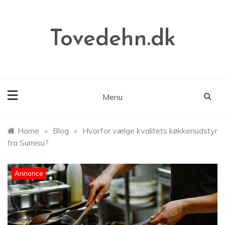
Skip
to
content
Tovedehn.dk
Menu
Home
»
Blog
»
Hvorfor vælge kvalitets køkkenudstyr
fra Sumisu?
Annonce