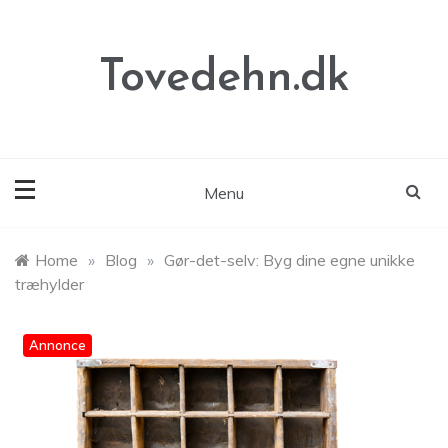
Skip
to
content
Tovedehn.dk
Menu
Home
»
Blog
»
Gør-det-selv: Byg dine egne unikke
træhylder
Annonce