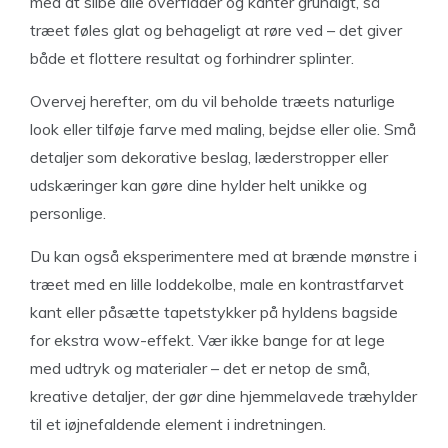
med at slibe alle overflader og kanter grundigt, så
træet føles glat og behageligt at røre ved – det giver
både et flottere resultat og forhindrer splinter.
Overvej herefter, om du vil beholde træets naturlige
look eller tilføje farve med maling, bejdse eller olie. Små
detaljer som dekorative beslag, læderstropper eller
udskæringer kan gøre dine hylder helt unikke og
personlige.
Du kan også eksperimentere med at brænde mønstre i
træet med en lille loddekolbe, male en kontrastfarvet
kant eller påsætte tapetstykker på hyldens bagside
for ekstra wow-effekt. Vær ikke bange for at lege
med udtryk og materialer – det er netop de små,
kreative detaljer, der gør dine hjemmelavede træhylder
til et iøjnefaldende element i indretningen.